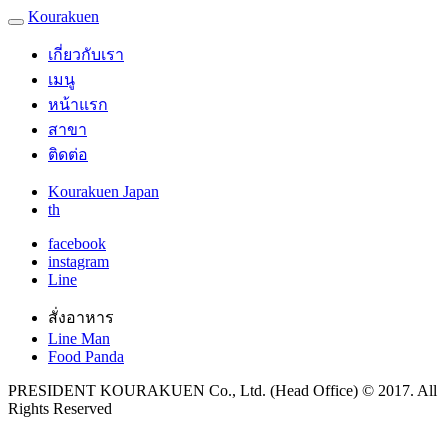
Kourakuen
เกี่ยวกับเรา
เมนู
หน้าแรก
สาขา
ติดต่อ
Kourakuen Japan
th
facebook
instagram
Line
สั่งอาหาร
Line Man
Food Panda
PRESIDENT KOURAKUEN Co., Ltd. (Head Office) © 2017. All
Rights Reserved